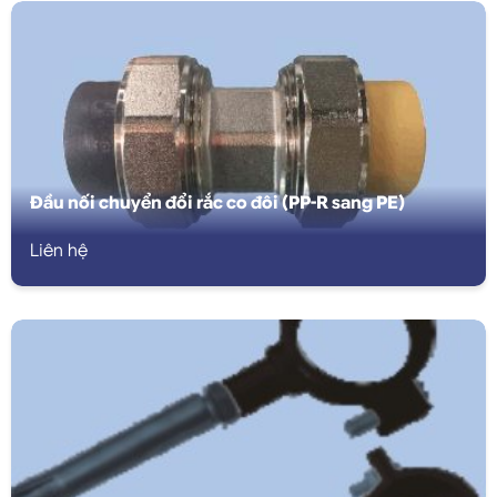
Đầu nối chuyển đổi rắc co đôi (PP-R sang PE)
Liên hệ