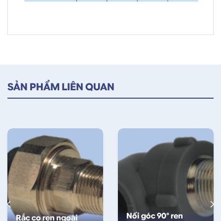
SẢN PHẨM LIÊN QUAN
Nối góc 90° ren
Rắc co ren ngoài