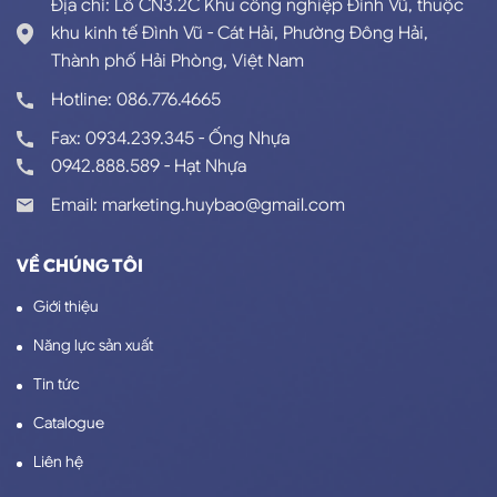
Địa chỉ: Lô CN3.2C Khu công nghiệp Đình Vũ, thuộc
khu kinh tế Đình Vũ - Cát Hải, Phường Đông Hải,
Thành phố Hải Phòng, Việt Nam
Hotline: 086.776.4665
Fax: 0934.239.345 - Ống Nhựa
0942.888.589 - Hạt Nhựa
Email: marketing.huybao@gmail.com
VỀ CHÚNG TÔI
Giới thiệu
Năng lực sản xuất
Tin tức
Catalogue
Liên hệ