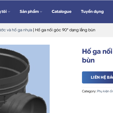
 tôi
Sản phẩm
Catalogue
Tuyển dụng
ước và hố ga nhựa
|
Hố ga nối góc 90° dạng lắng bùn
Hố ga nối
bùn
LIÊN HỆ BÁ
Category:
Phụ kiện ố