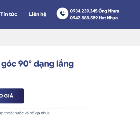
0934.239.345 Ống Nhựa
Tin tức
Liên hệ
0942.888.589 Hạt Nhựa
 góc 90° dạng lắng
O GIÁ
ng thoát nước và hố ga nhựa