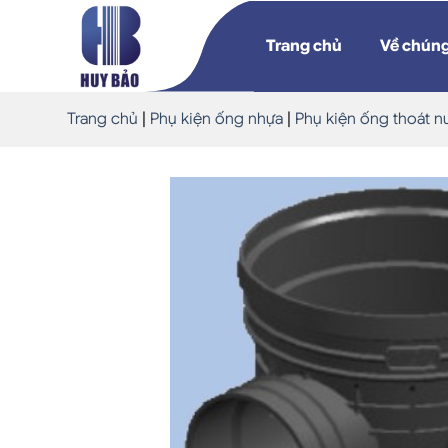
Skip
to
Trang chủ
Về chúng
content
Trang chủ
|
Phụ kiện ống nhựa
|
Phụ kiện ống thoát n