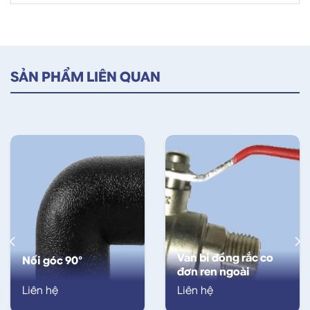
SẢN PHẨM LIÊN QUAN
Van bi đồng rắc co
Nối góc 90°
đơn ren ngoài
Liên hệ
Liên hệ