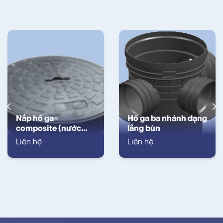
Nắp hố ga
Hố ga ba nhánh dạng
composite (nước
lắng bùn
mưa)
Liên hệ
Liên hệ