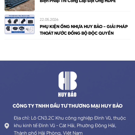
Biện Pháp Thi Công Lắp Đặt Ống HDPE
22.05.2026
PHỤ KIỆN ỐNG NHỰA HUY BẢO – GIẢI PHÁP
THOÁT NƯỚC ĐỒNG BỘ ĐỘC QUYỀN
CÔNG TY TNHH ĐẦU TƯ THƯƠNG MẠI HUY BẢO
Địa chỉ: Lô CN3.2C Khu công nghiệp Đình Vũ, thuộc
khu kinh tế Đình Vũ - Cát Hải, Phường Đông Hải,
Thành phố Hải Phòng, Việt Nam