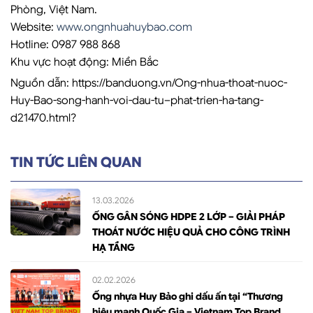
Phòng, Việt Nam.
Website:
www.ongnhuahuybao.com
Hotline: 0987 988 868
Khu vực hoạt động: Miền Bắc
Nguồn dẫn: https://banduong.vn/Ong-nhua-thoat-nuoc-
Huy-Bao-song-hanh-voi-dau-tu–phat-trien-ha-tang-
d21470.html?
TIN TỨC LIÊN QUAN
13.03.2026
ỐNG GÂN SÓNG HDPE 2 LỚP – GIẢI PHÁP
THOÁT NƯỚC HIỆU QUẢ CHO CÔNG TRÌNH
HẠ TẦNG
02.02.2026
Ống nhựa Huy Bảo ghi dấu ấn tại “Thương
hiệu mạnh Quốc Gia – Vietnam Top Brand